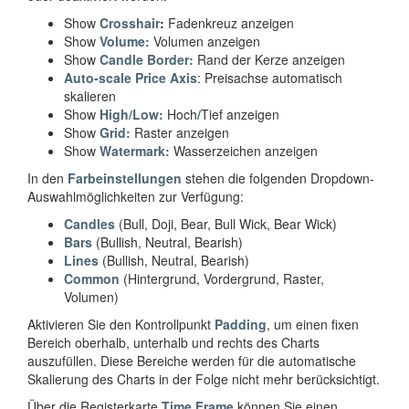
Show
Crosshair
:
Fadenkreuz anzeigen
Show
Volume
:
Volumen anzeigen
Show
Candle Border
:
Rand der Kerze anzeigen
Auto-scale Price Axis
: Preisachse automatisch
skalieren
Show
High/Low:
Hoch
/
Tief anzeigen
Show
Grid:
Raster anzeigen
Show
Watermark:
Wasserzeichen anzeigen
In den
Farbeinstellungen
stehen die folgenden Dropdown-
Auswahlmöglichkeiten zur Verfügung:
Candles
(Bull, Doji, Bear, Bull Wick, Bear Wick)
Bars
(Bullish, Neutral, Bearish)
Lines
(Bullish, Neutral, Bearish)
Common
(Hintergrund, Vordergrund, Raster,
Volumen)
Aktivieren Sie den Kontrollpunkt
Padding
, um einen fixen
Bereich oberhalb, unterhalb und rechts des Charts
auszufüllen. Diese Bereiche werden für die automatische
Skalierung des Charts in der Folge nicht mehr berücksichtigt.
Über die Registerkarte
Time Frame
können Sie einen