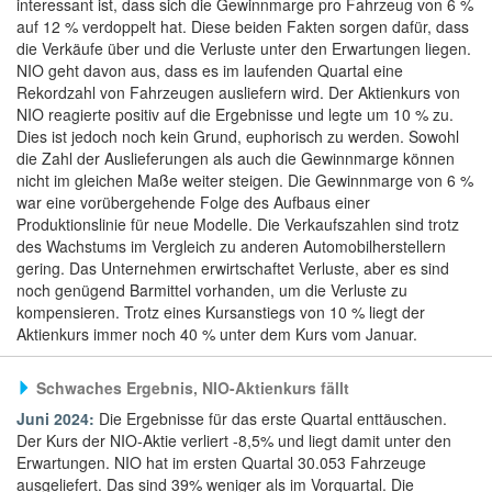
interessant ist, dass sich die Gewinnmarge pro Fahrzeug von 6 %
auf 12 % verdoppelt hat. Diese beiden Fakten sorgen dafür, dass
die Verkäufe über und die Verluste unter den Erwartungen liegen.
NIO geht davon aus, dass es im laufenden Quartal eine
Rekordzahl von Fahrzeugen ausliefern wird. Der Aktienkurs von
NIO reagierte positiv auf die Ergebnisse und legte um 10 % zu.
Dies ist jedoch noch kein Grund, euphorisch zu werden. Sowohl
die Zahl der Auslieferungen als auch die Gewinnmarge können
nicht im gleichen Maße weiter steigen. Die Gewinnmarge von 6 %
war eine vorübergehende Folge des Aufbaus einer
Produktionslinie für neue Modelle. Die Verkaufszahlen sind trotz
des Wachstums im Vergleich zu anderen Automobilherstellern
gering. Das Unternehmen erwirtschaftet Verluste, aber es sind
noch genügend Barmittel vorhanden, um die Verluste zu
kompensieren. Trotz eines Kursanstiegs von 10 % liegt der
Aktienkurs immer noch 40 % unter dem Kurs vom Januar.
Schwaches Ergebnis, NIO-Aktienkurs fällt
Juni 2024:
Die Ergebnisse für das erste Quartal enttäuschen.
Der Kurs der NIO-Aktie verliert -8,5% und liegt damit unter den
Erwartungen. NIO hat im ersten Quartal 30.053 Fahrzeuge
ausgeliefert. Das sind 39% weniger als im Vorquartal. Die