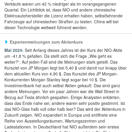
Verkäufe waren um 42 % niedriger als im vorangegangenen
Quartal. Ein Lichtblick ist, dass NIO und andere chinesische
Elektroautohersteller die Lizenz erhalten haben, selbstfahrende
Fahrzeuge auf chinesischen Straßen zu testen. China will bei
dieser Technologie weltweit führend werden.
Expertenmeinungen zum Aktienkurs
Mai 2024:
Seit Anfang dieses Jahres ist der Kurs der NIO-Aktie
um -41,8 % gefallen. Da stellt sich die Frage „Wie geht es
weiter?“. Auf jeden Fall sind die Meinungen stark geteilt. Das
Kursziel von JP Morgan liegt bei 5,40 $ und damit nur knapp über
dem aktuellen Kurs von 4,90 $. Das Kursziel des JP Morgan-
Konkurrenten Morgan Stanley liegt sogar bei 10 $. Die
Investmentbank hat auch selbst Aktien gekauft. Das sind ganz
andere Meinungen. Vor ein paar Jahren war die Wall Street in
Bezug auf Tesla ähnlich gespalten. Einige Analysten erklärten,
dass das Ende nahe sei, andere waren sehr positiv gestimmt. Ist
das NIO-Glas halb voll oder halb leer? Das wird der Aktienkurs in
Zukunft zeigen. NIO expandiert in Europa und eröffnete eine
Reihe von Ausstellungsräumen, Wartungszentren und
Ladestationen. In Deutschland hat NIO außerdem sein erstes