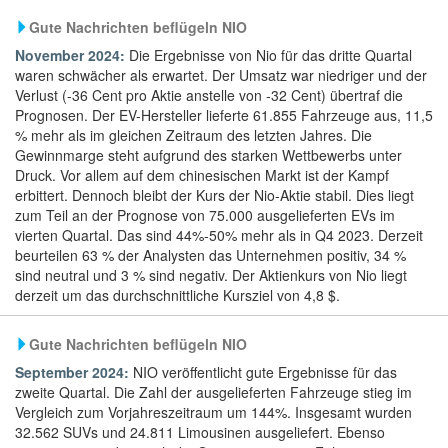
Gute Nachrichten beflügeln NIO
November 2024:
Die Ergebnisse von Nio für das dritte Quartal
waren schwächer als erwartet. Der Umsatz war niedriger und der
Verlust (-36 Cent pro Aktie anstelle von -32 Cent) übertraf die
Prognosen. Der EV-Hersteller lieferte 61.855 Fahrzeuge aus, 11,5
% mehr als im gleichen Zeitraum des letzten Jahres. Die
Gewinnmarge steht aufgrund des starken Wettbewerbs unter
Druck. Vor allem auf dem chinesischen Markt ist der Kampf
erbittert. Dennoch bleibt der Kurs der Nio-Aktie stabil. Dies liegt
zum Teil an der Prognose von 75.000 ausgelieferten EVs im
vierten Quartal. Das sind 44%-50% mehr als in Q4 2023. Derzeit
beurteilen 63 % der Analysten das Unternehmen positiv, 34 %
sind neutral und 3 % sind negativ. Der Aktienkurs von Nio liegt
derzeit um das durchschnittliche Kursziel von 4,8 $.
Gute Nachrichten beflügeln NIO
September 2024:
NIO veröffentlicht gute Ergebnisse für das
zweite Quartal. Die Zahl der ausgelieferten Fahrzeuge stieg im
Vergleich zum Vorjahreszeitraum um 144%. Insgesamt wurden
32.562 SUVs und 24.811 Limousinen ausgeliefert. Ebenso