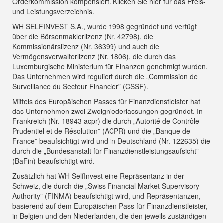
Orderkommission kompensiert.
Klicken Sie hier für das Preis-
und Leistungsverzeichnis
.
WH SELFINVEST S.A., wurde 1998 gegründet und verfügt
über die Börsenmaklerlizenz (Nr. 42798), die
Kommissionärslizenz (Nr. 36399) und auch die
Vermögensverwalterlizenz (Nr. 1806), die durch das
Luxemburgische Ministerium für Finanzen genehmigt wurden.
Das Unternehmen wird reguliert durch die „Commission de
Surveillance du Secteur Financier” (CSSF).
Mittels des Europäischen Passes für Finanzdienstleister hat
das Unternehmen zwei Zweigniederlassungen gegründet. In
Frankreich (Nr. 18943 acpr) die durch „Autorité de Contrôle
Prudentiel et de Résolution” (ACPR) und die „Banque de
France” beaufsichtigt wird und in Deutschland (Nr. 122635) die
durch die „Bundesanstalt für Finanzdienstleistungsaufsicht”
(BaFin) beaufsichtigt wird.
Zusätzlich hat WH SelfInvest eine Repräsentanz in der
Schweiz, die durch die „Swiss Financial Market Supervisory
Authority” (FINMA) beaufsichtigt wird, und Repräsentanzen,
basierend auf dem Europäischen Pass für Finanzdienstleister,
in Belgien und den Niederlanden, die den jeweils zuständigen