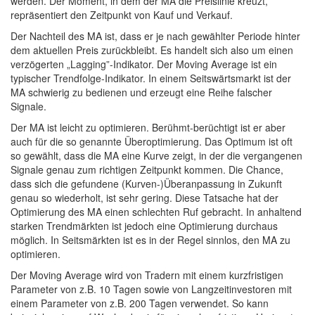
werden. Der Moment, in dem der MA die Preislinie kreuzt,
repräsentiert den Zeitpunkt von Kauf und Verkauf.
Der Nachteil des MA ist, dass er je nach gewählter Periode hinter
dem aktuellen Preis zurückbleibt. Es handelt sich also um einen
verzögerten „Lagging”-Indikator. Der Moving Average ist ein
typischer Trendfolge-Indikator. In einem Seitswärtsmarkt ist der
MA schwierig zu bedienen und erzeugt eine Reihe falscher
Signale.
Der MA ist leicht zu optimieren. Berühmt-berüchtigt ist er aber
auch für die so genannte Überoptimierung. Das Optimum ist oft
so gewählt, dass die MA eine Kurve zeigt, in der die vergangenen
Signale genau zum richtigen Zeitpunkt kommen. Die Chance,
dass sich die gefundene (Kurven-)Überanpassung in Zukunft
genau so wiederholt, ist sehr gering. Diese Tatsache hat der
Optimierung des MA einen schlechten Ruf gebracht. In anhaltend
starken Trendmärkten ist jedoch eine Optimierung durchaus
möglich. In Seitsmärkten ist es in der Regel sinnlos, den MA zu
optimieren.
Der Moving Average wird von Tradern mit einem kurzfristigen
Parameter von z.B. 10 Tagen sowie von Langzeitinvestoren mit
einem Parameter von z.B. 200 Tagen verwendet. So kann