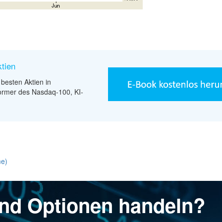
tien
besten Aktien in
ormer des Nasdaq-100, KI-
me)
und Optionen handeln?