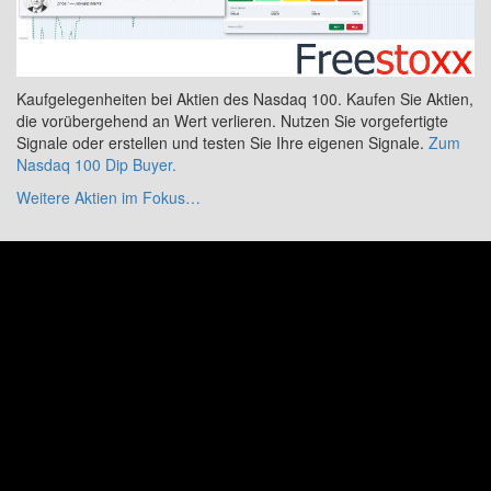
Kaufgelegenheiten bei Aktien des Nasdaq 100. Kaufen Sie Aktien,
die vorübergehend an Wert verlieren. Nutzen Sie vorgefertigte
Signale oder erstellen und testen Sie Ihre eigenen Signale.
Zum
Nasdaq 100 Dip Buyer.
Weitere Aktien im Fokus…