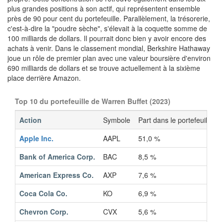
plus grandes positions à son actif, qui représentent ensemble
près de 90 pour cent du portefeuille. Parallèlement, la trésorerie,
c'est-à-dire la "poudre sèche", s'élevait à la coquette somme de
100 milliards de dollars. Il pourrait donc bien y avoir encore des
achats à venir. Dans le classement mondial, Berkshire Hathaway
joue un rôle de premier plan avec une valeur boursière d'environ
690 milliards de dollars et se trouve actuellement à la sixième
place derrière Amazon.
Top 10 du portefeuille de Warren Buffet (2023)
Action
Symbole
Part dans le portefeuille
Apple Inc.
AAPL
51,0 %
Bank of America Corp.
BAC
8,5 %
American Express Co.
AXP
7,6 %
Coca Cola Co.
KO
6,9 %
Chevron Corp.
CVX
5,6 %