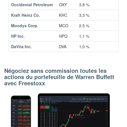
Occidental Petroleum
OXY
3,8 %
Kraft Heinz Co.
KHC
3,3 %
Moodys Corp.
MCO
2,5 %
HP Inc.
HPQ
1,1 %
DaVita Inc.
DVA
1,0 %
Négociez sans commission toutes les
actions du portefeuille de Warren Buffett
avec Freestoxx