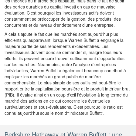
les théories du marché des capitaux, mais dans le fait de subir
des pertes durables du capital investi en cas de mauvaise
évaluation. C'est pourquoi les investisseurs actifs doivent
constamment se préoccuper de la gestion, des produits, des
concurrents et du niveau d'endettement d'une entreprise.
A cela s'ajoute le fait que les marchés sont aujourd'hui plus
efficients qu'auparavant, lorsque Warren Buffett a engrangé la
majeure partie de ses rendements excédentaires. Les
investisseurs doivent donc se demander si, malgré tous leurs
efforts, ils peuvent encore trouver suffisamment d'opportunités
sur les marchés. Néanmoins, outre l'analyse d'entreprises
individuelles, Warren Buffett a également beaucoup contribué à
expliquer les marchés au grand public de manière
compréhensible. Le plus simple de ses outils est peut-être le
rapport entre la capitalisation boursière et le produit intérieur brut
(PIB). Il évalue ainsi en un coup d'œil l'évolution à long terme du
marché des actions en ce qui concerne les éventuelles
surévaluations et sous-évaluations. C'est pourquoi le ratio est
connu aujourd'hui sous le nom d'"indicateur Buffett".
Berkshire Hathaway et Warren Buffett : une