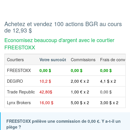
Achetez et vendez 100 actions BGR au cours
de 12,93 $
Economisez beaucoup d'argent avec le courtier
FREESTOXX
Courtiers
Votre surcoût
Commissions
Frais de conver
FREESTOXX
0,00 $
0,00 $
0,00 $
DEGIRO
10,2 $
2,00 € x 2
4,1 $ x 2
Trade Republic
42,80$
1,00 € x 2
0,00 $
Lynx Brokers
16,00 $
5,00 $ x 2
3,00 $ x 2
FREESTOXX prélève une commission de 0,00 €. Y a-t-il un
piège ?