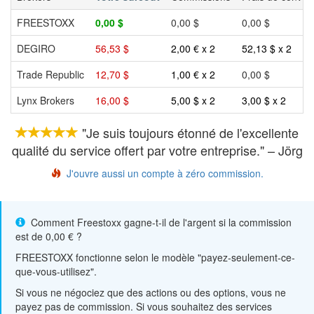
FREESTOXX
0,00 $
0,00 $
0,00 $
DEGIRO
56,53 $
2,00 € x 2
52,13 $ x 2
Trade Republic
12,70 $
1,00 € x 2
0,00 $
Lynx Brokers
16,00 $
5,00 $ x 2
3,00 $ x 2
"Je suis toujours étonné de l'excellente
qualité du service offert par votre entreprise." – Jörg
J'ouvre aussi un compte à zéro commission.
Comment Freestoxx gagne-t-il de l'argent si la commission
est de 0,00 € ?
FREESTOXX fonctionne selon le modèle "payez-seulement-ce-
que-vous-utilisez".
Si vous ne négociez que des actions ou des options, vous ne
payez pas de commission. Si vous souhaitez des services