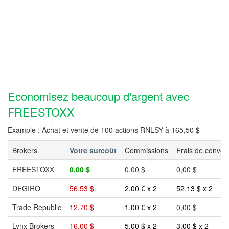
Economisez beaucoup d'argent avec
FREESTOXX
Example : Achat et vente de 100 actions RNLSY à 165,50 $
Brokers
Votre surcoût
Commissions
Frais de conver
FREESTOXX
0,00 $
0,00 $
0,00 $
DEGIRO
56,53 $
2,00 € x 2
52,13 $ x 2
Trade Republic
12,70 $
1,00 € x 2
0,00 $
Lynx Brokers
16,00 $
5,00 $ x 2
3,00 $ x 2