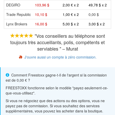
DEGIRO
103,96 $
2,00 € x 2
49,78 $ x 2
Trade Republic
10,10 $
1,00 € x 2
0,00 $
Lynx Brokers
16,00 $
5,00 $ x 2
3,00 $ x 2
"Vos conseillers au téléphone sont
toujours très accueillants, polis, compétents et
serviables " – Murat
J'ouvre aussi un compte à zéro commission.
Comment Freestoxx gagne-t-il de l'argent si la commission
est de 0,00 € ?
FREESTOXX fonctionne selon le modèle "payez-seulement-ce-
que-vous-utilisez".
Si vous ne négociez que des actions ou des options, vous ne
payez pas de commission. Si vous souhaitez des services
supplémentaires, vous pouvez les acheter dans la boutique.