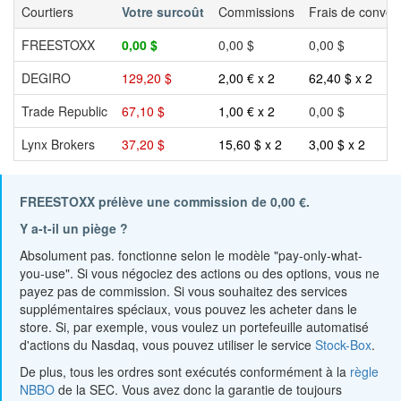
Courtiers
Votre surcoût
Commissions
Frais de conver
FREESTOXX
0,00 $
0,00 $
0,00 $
DEGIRO
129,20 $
2,00 € x 2
62,40 $ x 2
Trade Republic
67,10 $
1,00 € x 2
0,00 $
Lynx Brokers
37,20 $
15,60 $ x 2
3,00 $ x 2
FREESTOXX prélève une commission de 0,00 €.
Y a-t-il un piège ?
Absolument pas. fonctionne selon le modèle "pay-only-what-
you-use". Si vous négociez des actions ou des options, vous ne
payez pas de commission. Si vous souhaitez des services
supplémentaires spéciaux, vous pouvez les acheter dans le
store. Si, par exemple, vous voulez un portefeuille automatisé
d'actions du Nasdaq, vous pouvez utiliser le service
Stock-Box
.
De plus, tous les ordres sont exécutés conformément à la
règle
NBBO
de la SEC. Vous avez donc la garantie de toujours