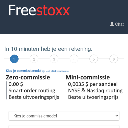
Chat
In 10 minuten heb je een rekening.
1
2
3
4
5
6
Kies je commissiemodel