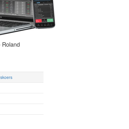
– Roland
rskoers