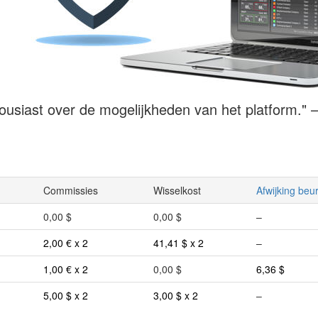
ousiast over de mogelijkheden van het platform." 
Commissies
Wisselkost
Afwijking beu
0,00 $
0,00 $
–
2,00 € x 2
41,41 $ x 2
–
1,00 € x 2
0,00 $
6,36 $
5,00 $ x 2
3,00 $ x 2
–