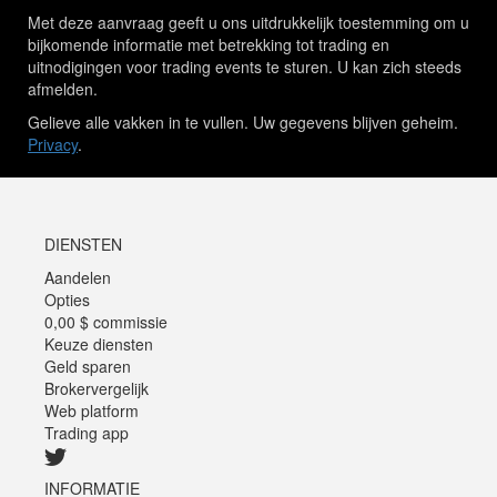
Met deze aanvraag geeft u ons uitdrukkelijk toestemming om u
bijkomende informatie met betrekking tot trading en
uitnodigingen voor trading events te sturen. U kan zich steeds
afmelden.
Gelieve alle vakken in te vullen. Uw gegevens blijven geheim.
Privacy
.
DIENSTEN
Aandelen
Opties
0,00 $ commissie
Keuze diensten
Geld sparen
Brokervergelijk
Web platform
Trading app
INFORMATIE