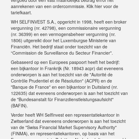
vergoed door een vast maandelijks bedrag en/of het
aanrekenen van een ordercommissie.
Klik hier voor de
tariefkaart
.
WH SELFINVEST S.A., opgericht in 1998, heeft een broker
vergunning (nr. 42798), een commissionaire vergunning
(nr. 36399) en een vermogensbeheer vergunning (nr.
1806) uitgereikt door het Luxemburgse Ministerie van
Financiën. Het bedrijf staat onder toezicht van de
“Commission de Surveillance du Secteur Financier".
Gebaseerd op een Europees paspoort heeft het bedrijf:
een bijkantoor in Frankrijk (Nr. 18943 acpr) dat eveneens
onderworpen is aan het toezicht van de "Autorité de
Contrôle Prudentiel et de Résolution" (ACPR) en de
"Banque de France" en een bijkantoor in Duitsland (nr.
122635) dat eveneens onderworpen is aan het toezicht van
de "Bundesanstalt für Finanzdienstleistungsaufsicht"
(BAFIN).
Verder heeft WH SelfInvest een representatiekantoor in
Zwitserland dat eveneens onderworpen is aan het toezicht
van de "Swiss Financial Market Supervisory Authority"
(FINMA), en representatiekantoren, op basis van het