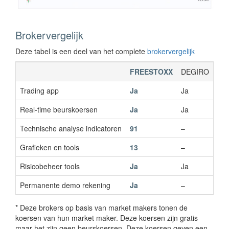
Brokervergelijk
Deze tabel is een deel van het complete
brokervergelijk
FREESTOXX
DEGIRO
Tra
Trading app
Ja
Ja
Ja
Real-time beurskoersen
Ja
Ja
Ne
Technische analyse indicatoren
91
–
–
Grafieken en tools
13
–
–
Risicobeheer tools
Ja
Ja
–
Permanente demo rekening
Ja
–
–
* Deze brokers op basis van market makers tonen de
koersen van hun market maker. Deze koersen zijn gratis
maar het zijn geen beurskoersen. Deze koersen geven een