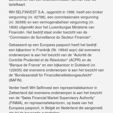
tariefkaart
.
WH SELFINVEST S.A., opgericht in 1998, heeft een broker
vergunning (nr. 42798), een commissionaire vergunning
(nr. 36399) en een vermogensbeheer vergunning (nr.
1806) uitgereikt door het Luxemburgse Ministerie van
Financiën. Het bedrijf staat onder toezicht van de
“Commission de Surveillance du Secteur Financier".
Gebaseerd op een Europees paspoort heeft het bedrijf:
een bijkantoor in Frankrijk (Nr. 18943 acpr) dat eveneens
onderworpen is aan het toezicht van de "Autorité de
Contrôle Prudentiel et de Résolution" (ACPR) en de
"Banque de France" en een bijkantoor in Duitsland (nr.
122635) dat eveneens onderworpen is aan het toezicht van
de "Bundesanstalt für Finanzdienstleistungsaufsicht"
(BAFIN).
Verder heeft WH SelfInvest een representatiekantoor in
Zwitserland dat eveneens onderworpen is aan het toezicht
van de "Swiss Financial Market Supervisory Authority"
(FINMA), en representatiekantoren, op basis van het
Europees paspoort, in België en Nederland die aangemeld
zijn bij de bevoegde autoriteiten.