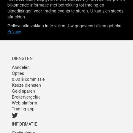
bijkomende informatie met betrekking tot trading en
uitnodigingen voor trading events te sturen. U kan zich steeds
afmelden.
Gelieve alle vakken in te vullen. Uw gegevens blijven geheim.
Privacy
.
DIENSTEN
Aandelen
Opties
0,00 $ commissie
Keuze diensten
Geld sparen
Brokervergelijk
Web platform
Trading app
INFORMATIE
Gratis demo