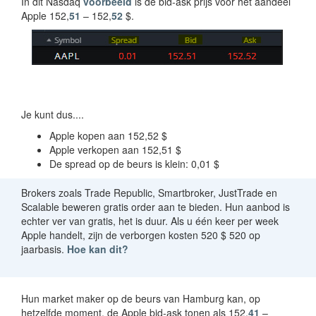
In dit Nasdaq
voorbeeld
is de bid-ask prijs voor het aandeel
Apple 152,
51
– 152,
52
$.
Je kunt dus....
Apple kopen aan 152,52 $
Apple verkopen aan 152,51 $
De spread op de beurs is klein: 0,01 $
Brokers zoals Trade Republic, Smartbroker, JustTrade en
Scalable beweren gratis order aan te bieden. Hun aanbod is
echter ver van gratis, het is duur. Als u één keer per week
Apple handelt, zijn de verborgen kosten 520 $ 520 op
jaarbasis.
Hoe kan dit?
Hun market maker op de beurs van Hamburg kan, op
hetzelfde moment, de Apple bid-ask tonen als 152,
41
–