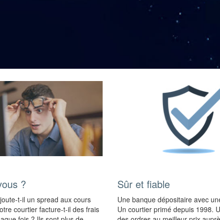
vous ?
Sûr et fiable
ajoute-t-il un spread aux cours
Une banque dépositaire avec une
tre courtier facture-t-il des frais
Un courtier primé depuis 1998. 
que fois ? Ils sont plus de
des ordres au meilleur prix aupr