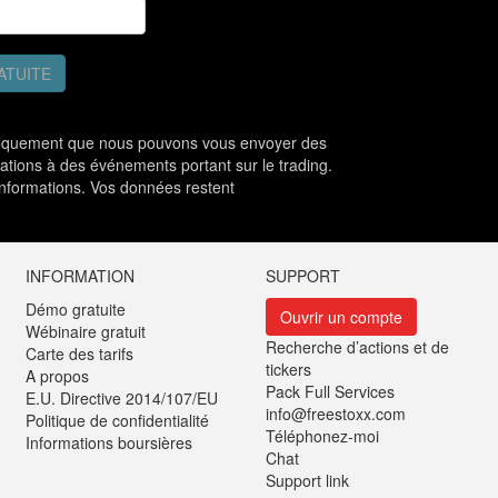
ATUITE
ifiquement que nous pouvons vous envoyer des
tations à des événements portant sur le trading.
nformations. Vos données restent
INFORMATION
SUPPORT
Démo gratuite
Ouvrir un compte
Wébinaire gratuit
Recherche d’actions et de
Carte des tarifs
tickers
A propos
Pack Full Services
E.U. Directive 2014/107/EU
info@freestoxx.com
Politique de confidentialité
Téléphonez-moi
Informations boursières
Chat
Support link