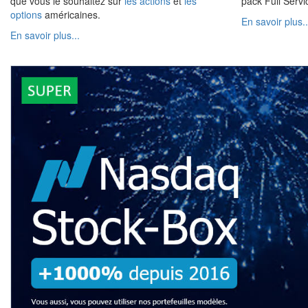
que vous le souhaitez sur
les actions
et
les
pack Full Serv
options
américaines.
En savoir plus..
En savoir plus...