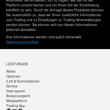
Plattform zurecht kamen und um Ihnen bei der Einarbeitung
behilflich zu sein. Durch die Anfrage dieses Produktes stimmen
Sie ausdrücklich zu, dass wir Ihnen zusätzliche Informationen
zum Trading und zu Einladungen zu Trading-Veranstaltungen
senden können. Sie können sich von diesen Informationen
jederzeit abmelden.
Ihre Informationen werden vertraulich behandelt.
Datenschutzrichtlinie
.
LEISTUNGEN
Aktien
Optionen
0,00 $ Kommissionen
Service
Geld sparen
Brokervergleich
Webplattform
Trading App