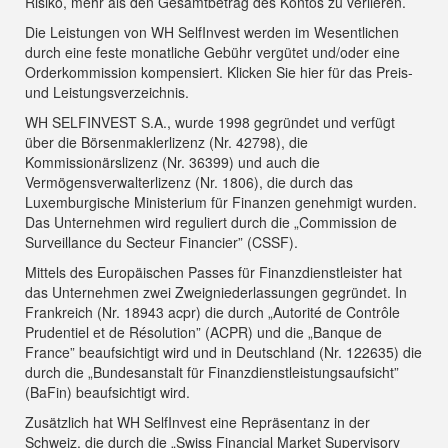
Risiko, mehr als den Gesamtbetrag des Kontos zu verlieren.
Die Leistungen von WH SelfInvest werden im Wesentlichen
durch eine feste monatliche Gebühr vergütet und/oder eine
Orderkommission kompensiert.
Klicken Sie hier für das Preis-
und Leistungsverzeichnis
.
WH SELFINVEST S.A., wurde 1998 gegründet und verfügt
über die Börsenmaklerlizenz (Nr. 42798), die
Kommissionärslizenz (Nr. 36399) und auch die
Vermögensverwalterlizenz (Nr. 1806), die durch das
Luxemburgische Ministerium für Finanzen genehmigt wurden.
Das Unternehmen wird reguliert durch die „Commission de
Surveillance du Secteur Financier” (CSSF).
Mittels des Europäischen Passes für Finanzdienstleister hat
das Unternehmen zwei Zweigniederlassungen gegründet. In
Frankreich (Nr. 18943 acpr) die durch „Autorité de Contrôle
Prudentiel et de Résolution” (ACPR) und die „Banque de
France” beaufsichtigt wird und in Deutschland (Nr. 122635) die
durch die „Bundesanstalt für Finanzdienstleistungsaufsicht”
(BaFin) beaufsichtigt wird.
Zusätzlich hat WH SelfInvest eine Repräsentanz in der
Schweiz, die durch die „Swiss Financial Market Supervisory